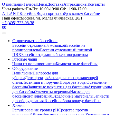
О компании
Галерея
Цены
Доставка
Аттракционы
Контакты
Часы работы:
Пн-Пт: 10:00-19:00 Сб: 11:00-17:00
ATLANT Бассейны
Вода горных озёр в вашем бассейне
Наш офис:
Москва, ул. Малая Филевская, 28/1
+7 (495) 723-08-38
0
0
Строительство бассейнов
Бассейн отделанный мозаикой
Бассейн из
полипропилена
Бассейн отделанный пленкой
ПВХ
Бассейн отделанный керамогранитом
Готовые чаши
Чаши из полипропилена
Композитные бассейны
Оборудование
Павильоны
Пылесосы для
уборки
Дезинфекция
Закладные из нержавеющей
стали
Лестницы и поручни
Подогрев воды
Освещение
бассейна
Защитные покрытия для бассейна
Аттракционы
для бассейна
Элементы перелива
Насосы для
бассейнов
Фильтрация
Отделочные материалы
Запчасти
для оборудования бассейнов
Зона вокруг бассейна
Химия
Регулирование уровня рН
Средства против
водорослей
Дезинфекция на основе хлора
Коагуляция и