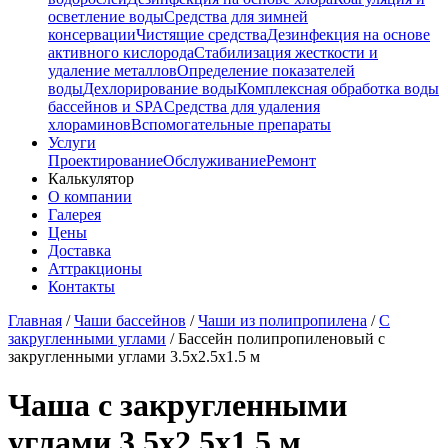
осветление воды
Средства для зимней
консервации
Чистящие средства
Дезинфекция на основе
активного кислорода
Стабилизация жесткости и
удаление металлов
Определение показателей
воды
Дехлорирование воды
Комплексная обработка воды
бассейнов и SPA
Средства для удаления
хлораминов
Вспомогательные препараты
Услуги
Проектирование
Обслуживание
Ремонт
Калькулятор
О компании
Галерея
Цены
Доставка
Аттракционы
Контакты
Главная
/
Чаши бассейнов
/
Чаши из полипропилена
/
С
закругленными углами
/
Бассейн полипропиленовый с
закругленными углами 3.5x2.5x1.5 м
Чаша с закругленными
углами 3.5x2.5x1.5 м