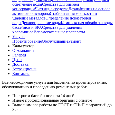
осветление воды
Средства для зимней
консервации
Чистящие средства
Дезинфекция на основе
активного кислорода
Стабилизация жесткости и
удаление металлов
Определение показателей
воды
Дехлорирование воды
Комплексная обработка воды
бассейнов и SPA
Средства для удаления
хлораминов
Вспомогательные препараты
Услуги
Проектирование
Обслуживание
Ремонт
Калькулятор
О компании
Галерея
Цены
Доставка
Аттракционы
Контакты
Все необходимые услуги для бассейна по проектированию,
обслуживанию и проведению ремонтных работ
Построим бассейн всего за 14 дней
Имеем профессиональные бригады с опытом
Выполним все работы по ГОСТ и СНиП с гарантией до
3 лет