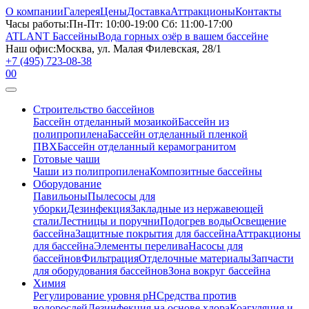
О компании
Галерея
Цены
Доставка
Аттракционы
Контакты
Часы работы:
Пн-Пт: 10:00-19:00 Сб: 11:00-17:00
ATLANT Бассейны
Вода горных озёр в вашем бассейне
Наш офис:
Москва, ул. Малая Филевская, 28/1
+7 (495) 723-08-38
0
0
Строительство бассейнов
Бассейн отделанный мозаикой
Бассейн из
полипропилена
Бассейн отделанный пленкой
ПВХ
Бассейн отделанный керамогранитом
Готовые чаши
Чаши из полипропилена
Композитные бассейны
Оборудование
Павильоны
Пылесосы для
уборки
Дезинфекция
Закладные из нержавеющей
стали
Лестницы и поручни
Подогрев воды
Освещение
бассейна
Защитные покрытия для бассейна
Аттракционы
для бассейна
Элементы перелива
Насосы для
бассейнов
Фильтрация
Отделочные материалы
Запчасти
для оборудования бассейнов
Зона вокруг бассейна
Химия
Регулирование уровня рН
Средства против
водорослей
Дезинфекция на основе хлора
Коагуляция и