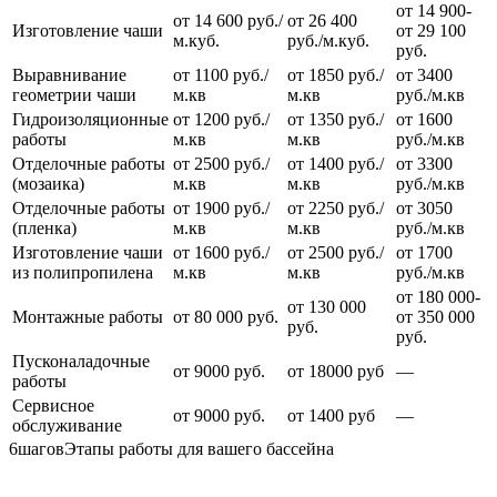
от 14 900-
от 14 600 руб./
от 26 400
Изготовление чаши
от 29 100
м.куб.
руб./м.куб.
руб.
Выравнивание
от 1100 руб./
от 1850 руб./
от 3400
геометрии чаши
м.кв
м.кв
руб./м.кв
Гидроизоляционные
от 1200 руб./
от 1350 руб./
от 1600
работы
м.кв
м.кв
руб./м.кв
Отделочные работы
от 2500 руб./
от 1400 руб./
от 3300
(мозаика)
м.кв
м.кв
руб./м.кв
Отделочные работы
от 1900 руб./
от 2250 руб./
от 3050
(пленка)
м.кв
м.кв
руб./м.кв
Изготовление чаши
от 1600 руб./
от 2500 руб./
от 1700
из полипропилена
м.кв
м.кв
руб./м.кв
от 180 000-
от 130 000
Монтажные работы
от 80 000 руб.
от 350 000
руб.
руб.
Пусконаладочные
от 9000 руб.
от 18000 руб
—
работы
Сервисное
от 9000 руб.
от 1400 руб
—
обслуживание
6
шагов
Этапы работы
для вашего бассейна