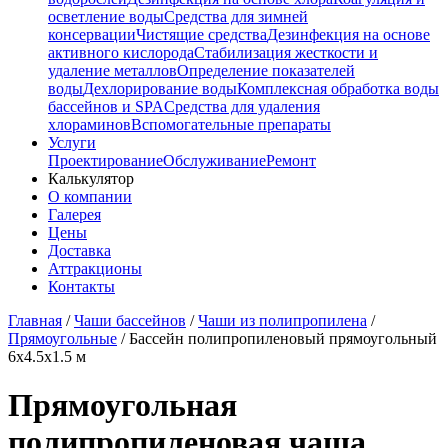
осветление воды
Средства для зимней
консервации
Чистящие средства
Дезинфекция на основе
активного кислорода
Стабилизация жесткости и
удаление металлов
Определение показателей
воды
Дехлорирование воды
Комплексная обработка воды
бассейнов и SPA
Средства для удаления
хлораминов
Вспомогательные препараты
Услуги
Проектирование
Обслуживание
Ремонт
Калькулятор
О компании
Галерея
Цены
Доставка
Аттракционы
Контакты
Главная
/
Чаши бассейнов
/
Чаши из полипропилена
/
Прямоугольные
/
Бассейн полипропиленовый прямоугольный
6x4.5x1.5 м
Прямоугольная
полипропиленовая чаша