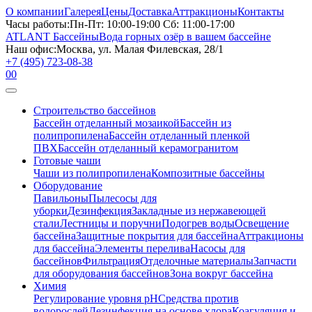
О компании
Галерея
Цены
Доставка
Аттракционы
Контакты
Часы работы:
Пн-Пт: 10:00-19:00 Сб: 11:00-17:00
ATLANT Бассейны
Вода горных озёр в вашем бассейне
Наш офис:
Москва, ул. Малая Филевская, 28/1
+7 (495) 723-08-38
0
0
Строительство бассейнов
Бассейн отделанный мозаикой
Бассейн из
полипропилена
Бассейн отделанный пленкой
ПВХ
Бассейн отделанный керамогранитом
Готовые чаши
Чаши из полипропилена
Композитные бассейны
Оборудование
Павильоны
Пылесосы для
уборки
Дезинфекция
Закладные из нержавеющей
стали
Лестницы и поручни
Подогрев воды
Освещение
бассейна
Защитные покрытия для бассейна
Аттракционы
для бассейна
Элементы перелива
Насосы для
бассейнов
Фильтрация
Отделочные материалы
Запчасти
для оборудования бассейнов
Зона вокруг бассейна
Химия
Регулирование уровня рН
Средства против
водорослей
Дезинфекция на основе хлора
Коагуляция и