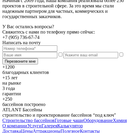
Начиная с 2009 года, наша компания реализовала более 250
проектов в строительной сфере. За это время мы стали
надежным партнером для частных, коммерческих и
государственных заказчиков.
У Вас остались вопросы?
Свяжитесь с нами по телефону прямо сейчас:
+7 (905) 736-67-74
Написать на почту
Перезвоните мне
+1200
благодарных клиентов
+15 лет
на рынке
3 года
гарантии
+250
бассейнов построено
ATLANT Бассейны
строительство и проектирование бассейнов “под ключ"
Строительство бассейнов
Готовые чаши
Оборудование
Химия
О компании
Услуги
Галерея
Калькулятор
Доставка
Цены
Аттракционы
Полезное
Контакты