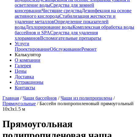
осветление воды
Средства для зимней
консервации
Чистящие средства
Дезинфекция на основе
активного кислорода
Стабилизация жесткости и
удаление металлов
Определение показателей
воды
Дехлорирование воды
Комплексная обработка воды
бассейнов и SPA
Средства для удаления
хлораминов
Вспомогательные препараты
Услуги
Проектирование
Обслуживание
Ремонт
Калькулятор
О компании
Галерея
Цены
Доставка
Аттракционы
Контакты
Главная
/
Чаши бассейнов
/
Чаши из полипропилена
/
Прямоугольные
/
Бассейн полипропиленовый прямоугольный
10x3x1.5 м
Прямоугольная
полипропиленовая чаша