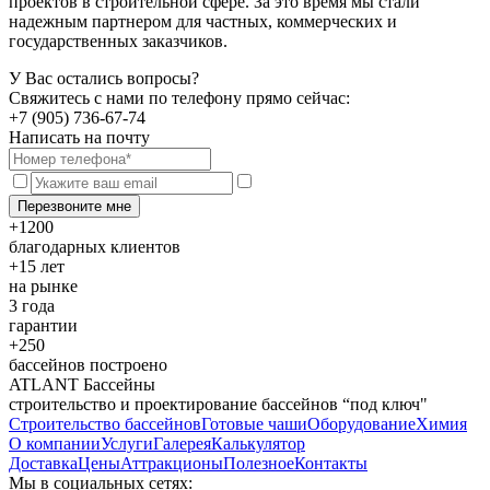
проектов в строительной сфере. За это время мы стали
надежным партнером для частных, коммерческих и
государственных заказчиков.
У Вас остались вопросы?
Свяжитесь с нами по телефону прямо сейчас:
+7 (905) 736-67-74
Написать на почту
Перезвоните мне
+1200
благодарных клиентов
+15 лет
на рынке
3 года
гарантии
+250
бассейнов построено
ATLANT Бассейны
строительство и проектирование бассейнов “под ключ"
Строительство бассейнов
Готовые чаши
Оборудование
Химия
О компании
Услуги
Галерея
Калькулятор
Доставка
Цены
Аттракционы
Полезное
Контакты
Мы в социальных сетях: