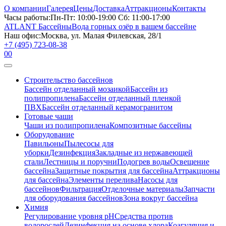
О компании
Галерея
Цены
Доставка
Аттракционы
Контакты
Часы работы:
Пн-Пт: 10:00-19:00 Сб: 11:00-17:00
ATLANT Бассейны
Вода горных озёр в вашем бассейне
Наш офис:
Москва, ул. Малая Филевская, 28/1
+7 (495) 723-08-38
0
0
Строительство бассейнов
Бассейн отделанный мозаикой
Бассейн из
полипропилена
Бассейн отделанный пленкой
ПВХ
Бассейн отделанный керамогранитом
Готовые чаши
Чаши из полипропилена
Композитные бассейны
Оборудование
Павильоны
Пылесосы для
уборки
Дезинфекция
Закладные из нержавеющей
стали
Лестницы и поручни
Подогрев воды
Освещение
бассейна
Защитные покрытия для бассейна
Аттракционы
для бассейна
Элементы перелива
Насосы для
бассейнов
Фильтрация
Отделочные материалы
Запчасти
для оборудования бассейнов
Зона вокруг бассейна
Химия
Регулирование уровня рН
Средства против
водорослей
Дезинфекция на основе хлора
Коагуляция и