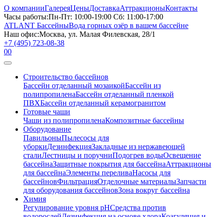
О компании
Галерея
Цены
Доставка
Аттракционы
Контакты
Часы работы:
Пн-Пт: 10:00-19:00 Сб: 11:00-17:00
ATLANT Бассейны
Вода горных озёр в вашем бассейне
Наш офис:
Москва, ул. Малая Филевская, 28/1
+7 (495) 723-08-38
0
0
Строительство бассейнов
Бассейн отделанный мозаикой
Бассейн из
полипропилена
Бассейн отделанный пленкой
ПВХ
Бассейн отделанный керамогранитом
Готовые чаши
Чаши из полипропилена
Композитные бассейны
Оборудование
Павильоны
Пылесосы для
уборки
Дезинфекция
Закладные из нержавеющей
стали
Лестницы и поручни
Подогрев воды
Освещение
бассейна
Защитные покрытия для бассейна
Аттракционы
для бассейна
Элементы перелива
Насосы для
бассейнов
Фильтрация
Отделочные материалы
Запчасти
для оборудования бассейнов
Зона вокруг бассейна
Химия
Регулирование уровня рН
Средства против
водорослей
Дезинфекция на основе хлора
Коагуляция и