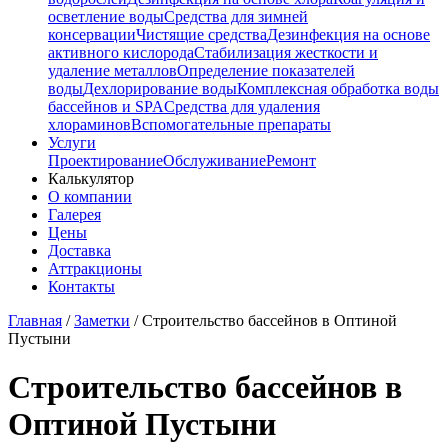
осветление воды
Средства для зимней
консервации
Чистящие средства
Дезинфекция на основе
активного кислорода
Стабилизация жесткости и
удаление металлов
Определение показателей
воды
Дехлорирование воды
Комплексная обработка воды
бассейнов и SPA
Средства для удаления
хлораминов
Вспомогательные препараты
Услуги
Проектирование
Обслуживание
Ремонт
Калькулятор
О компании
Галерея
Цены
Доставка
Аттракционы
Контакты
Главная
/
Заметки
/
Строительство бассейнов в Оптиной
Пустыни
Строительство бассейнов в
Оптиной Пустыни