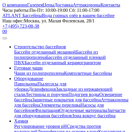
О компании
Галерея
Цены
Доставка
Аттракционы
Контакты
Часы работы:
Пн-Пт: 10:00-19:00 Сб: 11:00-17:00
ATLANT Бассейны
Вода горных озёр в вашем бассейне
Наш офис:
Москва, ул. Малая Филевская, 28/1
+7 (495) 723-08-38
0
0
Строительство бассейнов
Бассейн отделанный мозаикой
Бассейн из
полипропилена
Бассейн отделанный пленкой
ПВХ
Бассейн отделанный керамогранитом
Готовые чаши
Чаши из полипропилена
Композитные бассейны
Оборудование
Павильоны
Пылесосы для
уборки
Дезинфекция
Закладные из нержавеющей
стали
Лестницы и поручни
Подогрев воды
Освещение
бассейна
Защитные покрытия для бассейна
Аттракционы
для бассейна
Элементы перелива
Насосы для
бассейнов
Фильтрация
Отделочные материалы
Запчасти
для оборудования бассейнов
Зона вокруг бассейна
Химия
Регулирование уровня рН
Средства против
водорослей
Дезинфекция на основе хлора
Коагуляция и