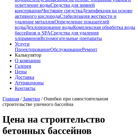
осветление воды
Средства для зимней
консервации
Чистящие средства
Дезинфекция на основе
активного кислорода
Стабилизация жесткости и
удаление металлов
Определение показателей
воды
Дехлорирование воды
Комплексная обработка воды
бассейнов и SPA
Средства для удаления
хлораминов
Вспомогательные препараты
Услуги
Проектирование
Обслуживание
Ремонт
Калькулятор
О компании
Галерея
Цены
Доставка
Аттракционы
Контакты
Главная
/
Заметки
/
Ошибки при самостоятельном
строительстве уличного бассейна
Цена на строительство
бетонных бассейнов