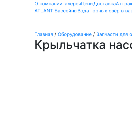
О компании
Галерея
Цены
Доставка
Аттра
ATLANT Бассейны
Вода горных озёр в в
Строительство бассейнов
Главная
/
Оборудование
/
Запчасти для 
Крыльчатка на