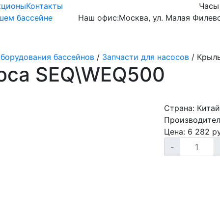
кционы
Контакты
Часы
ашем бассейне
Наш офис:
Москва, ул. Малая Филевс
Готовые чаши
Оборудование
Химия
оборудования бассейнов
/
Запчасти для насосов
/
Крыль
соса SEQ\WEQ500
Страна:
Китай
Производител
Цена:
6 282
ру
-