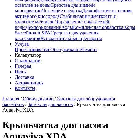
осветление воды
Средства для зимней
консервации
Чистящие средства
Дезинфекция на основе
активного кислорода
Стабилизация жесткости и
удаление металлов
Определение показателей
воды
Дехлорирование воды
Комплексная обработка воды
бассейнов и SPA
Средства для удаления
хлораминов
Вспомогательные препараты
Услуги
Проектирование
Обслуживание
Ремонт
Калькулятор
О компании
Галерея
Цены
Доставка
Аттракционы
Контакты
Главная
/
Оборудование
/
Запчасти для оборудования
бассейнов
/
Запчасти для насосов
/
Крыльчатка для насоса
Aquaviva XDA
Крыльчатка для насоса
Aquaviva XDA