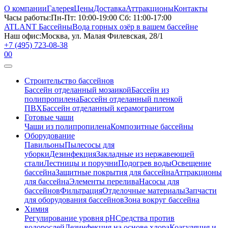
О компании
Галерея
Цены
Доставка
Аттракционы
Контакты
Часы работы:
Пн-Пт: 10:00-19:00 Сб: 11:00-17:00
ATLANT Бассейны
Вода горных озёр в вашем бассейне
Наш офис:
Москва, ул. Малая Филевская, 28/1
+7 (495) 723-08-38
0
0
Строительство бассейнов
Бассейн отделанный мозаикой
Бассейн из
полипропилена
Бассейн отделанный пленкой
ПВХ
Бассейн отделанный керамогранитом
Готовые чаши
Чаши из полипропилена
Композитные бассейны
Оборудование
Павильоны
Пылесосы для
уборки
Дезинфекция
Закладные из нержавеющей
стали
Лестницы и поручни
Подогрев воды
Освещение
бассейна
Защитные покрытия для бассейна
Аттракционы
для бассейна
Элементы перелива
Насосы для
бассейнов
Фильтрация
Отделочные материалы
Запчасти
для оборудования бассейнов
Зона вокруг бассейна
Химия
Регулирование уровня рН
Средства против
водорослей
Дезинфекция на основе хлора
Коагуляция и