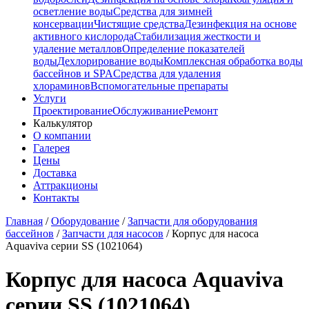
осветление воды
Средства для зимней
консервации
Чистящие средства
Дезинфекция на основе
активного кислорода
Стабилизация жесткости и
удаление металлов
Определение показателей
воды
Дехлорирование воды
Комплексная обработка воды
бассейнов и SPA
Средства для удаления
хлораминов
Вспомогательные препараты
Услуги
Проектирование
Обслуживание
Ремонт
Калькулятор
О компании
Галерея
Цены
Доставка
Аттракционы
Контакты
Главная
/
Оборудование
/
Запчасти для оборудования
бассейнов
/
Запчасти для насосов
/
Корпус для насоса
Aquaviva серии SS (1021064)
Корпус для насоса Aquaviva
серии SS (1021064)