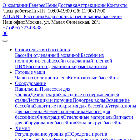
О компании
Галерея
Цены
Доставка
Аттракционы
Контакты
Часы работы:
Пн-Пт: 10:00-19:00 Сб: 11:00-17:00
ATLANT Бассейны
Вода горных озёр в вашем бассейне
Наш офис:
Москва, ул. Малая Филевская, 28/1
+7 (495) 723-08-38
0
0
Строительство бассейнов
Бассейн отделанный мозаикой
Бассейн из
полипропилена
Бассейн отделанный пленкой
ПВХ
Бассейн отделанный керамогранитом
Готовые чаши
Чаши из полипропилена
Композитные бассейны
Оборудование
Павильоны
Пылесосы для
уборки
Дезинфекция
Закладные из нержавеющей
стали
Лестницы и поручни
Подогрев воды
Освещение
бассейна
Защитные покрытия для бассейна
Аттракционы
для бассейна
Элементы перелива
Насосы для
бассейнов
Фильтрация
Отделочные материалы
Запчасти
для оборудования бассейнов
Зона вокруг бассейна
Химия
Регулирование уровня рН
Средства против
водорослей
Дезинфекция на основе хлора
Коагуляция и