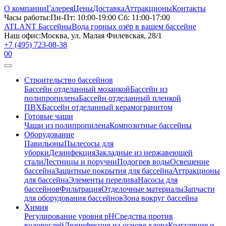
О компании
Галерея
Цены
Доставка
Аттракционы
Контакты
Часы работы:
Пн-Пт: 10:00-19:00 Сб: 11:00-17:00
ATLANT Бассейны
Вода горных озёр в вашем бассейне
Наш офис:
Москва, ул. Малая Филевская, 28/1
+7 (495) 723-08-38
0
0
Строительство бассейнов
Бассейн отделанный мозаикой
Бассейн из
полипропилена
Бассейн отделанный пленкой
ПВХ
Бассейн отделанный керамогранитом
Готовые чаши
Чаши из полипропилена
Композитные бассейны
Оборудование
Павильоны
Пылесосы для
уборки
Дезинфекция
Закладные из нержавеющей
стали
Лестницы и поручни
Подогрев воды
Освещение
бассейна
Защитные покрытия для бассейна
Аттракционы
для бассейна
Элементы перелива
Насосы для
бассейнов
Фильтрация
Отделочные материалы
Запчасти
для оборудования бассейнов
Зона вокруг бассейна
Химия
Регулирование уровня рН
Средства против
водорослей
Дезинфекция на основе хлора
Коагуляция и