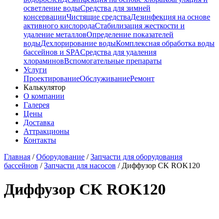
осветление воды
Средства для зимней
консервации
Чистящие средства
Дезинфекция на основе
активного кислорода
Стабилизация жесткости и
удаление металлов
Определение показателей
воды
Дехлорирование воды
Комплексная обработка воды
бассейнов и SPA
Средства для удаления
хлораминов
Вспомогательные препараты
Услуги
Проектирование
Обслуживание
Ремонт
Калькулятор
О компании
Галерея
Цены
Доставка
Аттракционы
Контакты
Главная
/
Оборудование
/
Запчасти для оборудования
бассейнов
/
Запчасти для насосов
/
Диффузор CK ROK120
Диффузор CK ROK120