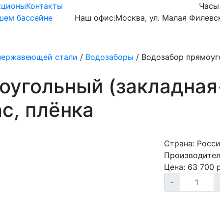
кционы
Контакты
Часы
ашем бассейне
Наш офис:
Москва, ул. Малая Филевск
Готовые чаши
Оборудование
Химия
нержавеющей стали
/
Водозаборы
/
Водозабор прямоуг
оугольный (закладна
ас, плёнка
Страна:
Росс
Производител
Цена:
63 700
р
-