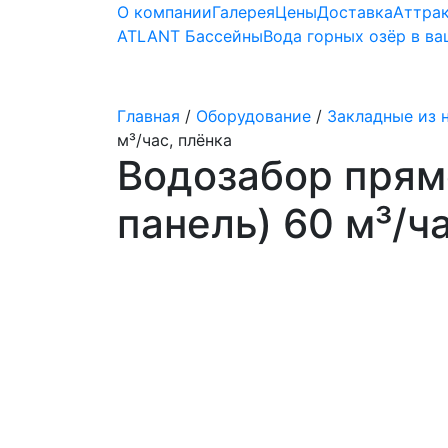
О компании
Галерея
Цены
Доставка
Аттра
ATLANT Бассейны
Вода горных озёр в в
Строительство бассейнов
Главная
/
Оборудование
/
Закладные из 
м³/час, плёнка
Водозабор прям
панель) 60 м³/ч