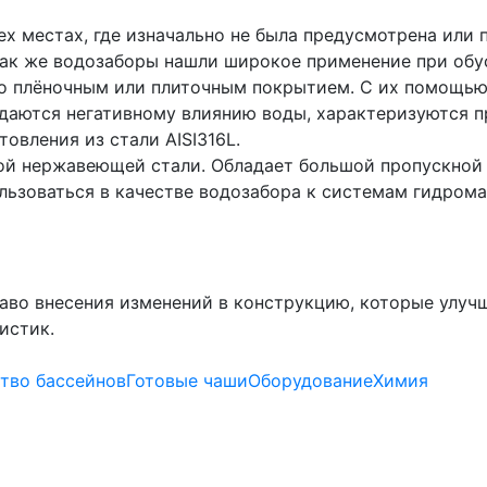
х местах, где изначально не была предусмотрена или
 Так же водозаборы нашли широкое применение при обу
но плёночным или плиточным покрытием. С их помощью
даются негативному влиянию воды, характеризуются 
овления из стали AISI316L.
ной нержавеющей стали. Обладает большой пропускной 
льзоваться в качестве водозабора к системам гидром
аво внесения изменений в конструкцию, которые улуч
истик.
тво бассейнов
Готовые чаши
Оборудование
Химия