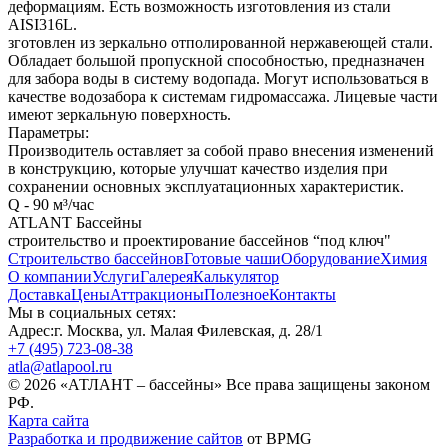
деформациям. Есть возможность изготовления из стали
AISI316L.
зготовлен из зеркально отполированной нержавеющей стали.
Обладает большой пропускной способностью, предназначен
для забора воды в систему водопада. Могут использоваться в
качестве водозабора к системам гидромассажа. Лицевые части
имеют зеркальную поверхность.
Параметры:
Производитель оставляет за собой право внесения изменений
в конструкцию, которые улучшат качество изделия при
сохранении основных эксплуатационных характеристик.
Q - 90 м³/час
ATLANT Бассейны
строительство и проектирование бассейнов “под ключ"
Строительство бассейнов
Готовые чаши
Оборудование
Химия
О компании
Услуги
Галерея
Калькулятор
Доставка
Цены
Аттракционы
Полезное
Контакты
Мы в социальных сетях:
Адрес:
г. Москва, ул. Малая Филевская, д. 28/1
+7 (495) 723-08-38
atla@atlapool.ru
© 2026 «АТЛАНТ – бассейны» Все права защищены законом
РФ.
Карта сайта
Разработка и продвижение сайтов
от BPMG