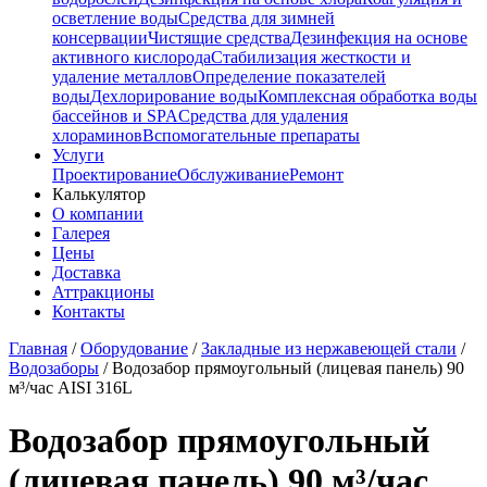
осветление воды
Средства для зимней
консервации
Чистящие средства
Дезинфекция на основе
активного кислорода
Стабилизация жесткости и
удаление металлов
Определение показателей
воды
Дехлорирование воды
Комплексная обработка воды
бассейнов и SPA
Средства для удаления
хлораминов
Вспомогательные препараты
Услуги
Проектирование
Обслуживание
Ремонт
Калькулятор
О компании
Галерея
Цены
Доставка
Аттракционы
Контакты
Главная
/
Оборудование
/
Закладные из нержавеющей стали
/
Водозаборы
/
Водозабор прямоугольный (лицевая панель) 90
м³/час AISI 316L
Водозабор прямоугольный
(лицевая панель) 90 м³/час