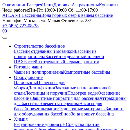
О компании
Галерея
Цены
Доставка
Аттракционы
Контакты
Часы работы:
Пн-Пт: 10:00-19:00 Сб: 11:00-17:00
ATLANT Бассейны
Вода горных озёр в вашем бассейне
Наш офис:
Москва, ул. Малая Филевская, 28/1
+7 (495) 723-08-38
0
0
Строительство бассейнов
Бассейн отделанный мозаикой
Бассейн из
полипропилена
Бассейн отделанный пленкой
ПВХ
Бассейн отделанный керамогранитом
Готовые чаши
Чаши из полипропилена
Композитные бассейны
Оборудование
Павильоны
Пылесосы для
уборки
Дезинфекция
Закладные из нержавеющей
стали
Лестницы и поручни
Подогрев воды
Освещение
бассейна
Защитные покрытия для бассейна
Аттракционы
для бассейна
Элементы перелива
Насосы для
бассейнов
Фильтрация
Отделочные материалы
Запчасти
для оборудования бассейнов
Зона вокруг бассейна
Химия
Регулирование уровня рН
Средства против
водорослей
Дезинфекция на основе хлора
Коагуляция и