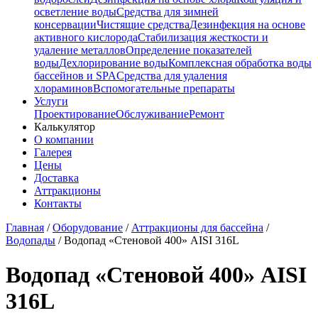
осветление воды
Средства для зимней
консервации
Чистящие средства
Дезинфекция на основе
активного кислорода
Стабилизация жесткости и
удаление металлов
Определение показателей
воды
Дехлорирование воды
Комплексная обработка воды
бассейнов и SPA
Средства для удаления
хлораминов
Вспомогательные препараты
Услуги
Проектирование
Обслуживание
Ремонт
Калькулятор
О компании
Галерея
Цены
Доставка
Аттракционы
Контакты
Главная
/
Оборудование
/
Аттракционы для бассейна
/
Водопады
/
Водопад «Стеновой 400» AISI 316L
Водопад «Стеновой 400» AISI
316L