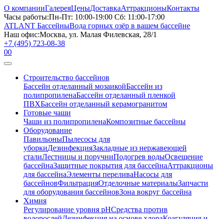
О компании
Галерея
Цены
Доставка
Аттракционы
Контакты
Часы работы:
Пн-Пт: 10:00-19:00 Сб: 11:00-17:00
ATLANT Бассейны
Вода горных озёр в вашем бассейне
Наш офис:
Москва, ул. Малая Филевская, 28/1
+7 (495) 723-08-38
0
0
Строительство бассейнов
Бассейн отделанный мозаикой
Бассейн из
полипропилена
Бассейн отделанный пленкой
ПВХ
Бассейн отделанный керамогранитом
Готовые чаши
Чаши из полипропилена
Композитные бассейны
Оборудование
Павильоны
Пылесосы для
уборки
Дезинфекция
Закладные из нержавеющей
стали
Лестницы и поручни
Подогрев воды
Освещение
бассейна
Защитные покрытия для бассейна
Аттракционы
для бассейна
Элементы перелива
Насосы для
бассейнов
Фильтрация
Отделочные материалы
Запчасти
для оборудования бассейнов
Зона вокруг бассейна
Химия
Регулирование уровня рН
Средства против
водорослей
Дезинфекция на основе хлора
Коагуляция и