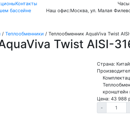
кционы
Контакты
Часы
ашем бассейне
Наш офис:
Москва, ул. Малая Филевс
Готовые чаши
Оборудование
Химия
ы
/
Теплообменники
/
Теплообменник AquaViva Twist AISI
quaViva Twist AISI-31
Страна:
Китай
Производител
Комплектац
Теплообмен
кронштейн 
Цена:
43 988
р
-