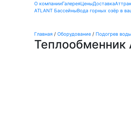
О компании
Галерея
Цены
Доставка
Аттра
ATLANT Бассейны
Вода горных озёр в в
Строительство бассейнов
Главная
/
Оборудование
/
Подогрев вод
Теплообменник A