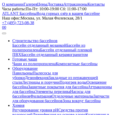
О компании
Галерея
Цены
Доставка
Аттракционы
Контакты
Часы работы:
Пн-Пт: 10:00-19:00 Сб: 11:00-17:00
ATLANT Бассейны
Вода горных озёр в вашем бассейне
Наш офис:
Москва, ул. Малая Филевская, 28/1
+7 (495) 723-08-38
0
0
Строительство бассейнов
Бассейн отделанный мозаикой
Бассейн из
полипропилена
Бассейн отделанный пленкой
ПВХ
Бассейн отделанный керамогранитом
Готовые чаши
Чаши из полипропилена
Композитные бассейны
Оборудование
Павильоны
Пылесосы для
уборки
Дезинфекция
Закладные из нержавеющей
стали
Лестницы и поручни
Подогрев воды
Освещение
бассейна
Защитные покрытия для бассейна
Аттракционы
для бассейна
Элементы перелива
Насосы для
бассейнов
Фильтрация
Отделочные материалы
Запчасти
для оборудования бассейнов
Зона вокруг бассейна
Химия
Регулирование уровня рН
Средства против
водорослей
Дезинфекция на основе хлора
Коагуляция и