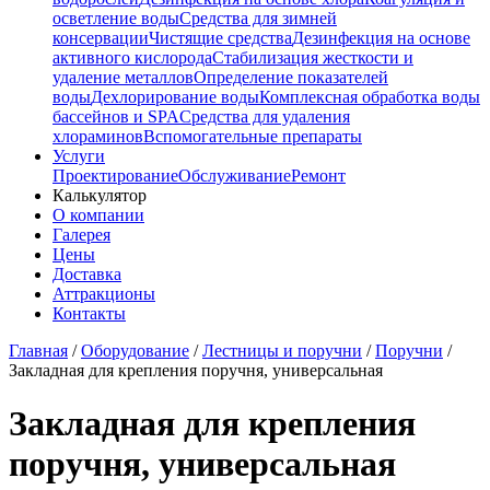
осветление воды
Средства для зимней
консервации
Чистящие средства
Дезинфекция на основе
активного кислорода
Стабилизация жесткости и
удаление металлов
Определение показателей
воды
Дехлорирование воды
Комплексная обработка воды
бассейнов и SPA
Средства для удаления
хлораминов
Вспомогательные препараты
Услуги
Проектирование
Обслуживание
Ремонт
Калькулятор
О компании
Галерея
Цены
Доставка
Аттракционы
Контакты
Главная
/
Оборудование
/
Лестницы и поручни
/
Поручни
/
Закладная для крепления поручня, универсальная
Закладная для крепления
поручня, универсальная