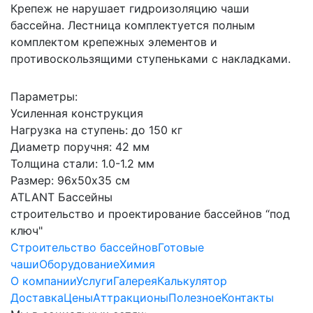
Крепеж не нарушает гидроизоляцию чаши
бассейна. Лестница комплектуется полным
комплектом крепежных элементов и
противоскользящими ступеньками с накладками.
Параметры:
Усиленная конструкция
Нагрузка на ступень: до 150 кг
Диаметр поручня: 42 мм
Толщина стали: 1.0-1.2 мм
Размер: 96х50х35 см
ATLANT Бассейны
строительство и проектирование бассейнов “под
ключ"
Строительство бассейнов
Готовые
чаши
Оборудование
Химия
О компании
Услуги
Галерея
Калькулятор
Доставка
Цены
Аттракционы
Полезное
Контакты