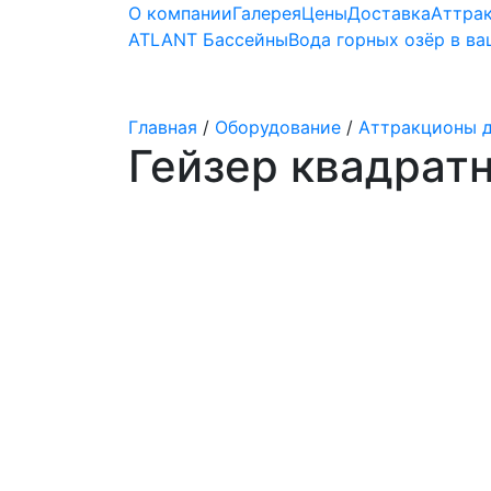
О компании
Галерея
Цены
Доставка
Аттра
ATLANT Бассейны
Вода горных озёр в в
Строительство бассейнов
Главная
/
Оборудование
/
Аттракционы д
Гейзер квадратн