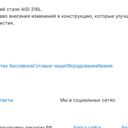
 стали AISI 316L.
аво внесения изменений в конструкцию, которые улуч
истик.
тво бассейнов
Готовые чаши
Оборудование
Химия
такты
Мы в социальных сетях:
 защищены законом РФ.
Карта сайта
Ра