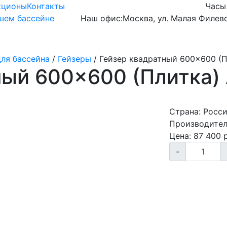
кционы
Контакты
Часы
ашем бассейне
Наш офис:
Москва, ул. Малая Филевс
Готовые чаши
Оборудование
Химия
ля бассейна
/
Гейзеры
/
Гейзер квадратный 600×600 (Пл
ый 600×600 (Плитка) 
Страна:
Росс
Производител
Цена:
87 400
р
-