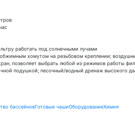
итров
час
ильтру работать под солнечными лучами
 обжимным хомутом на резьбовом креплении; воздушн
ран, позволяет выбрать любой из режимов работы фил
очной подушкой; песочный/водный дренаж высокого да
тво бассейнов
Готовые чаши
Оборудование
Химия