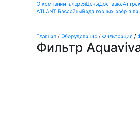
О компании
Галерея
Цены
Доставка
Аттра
ATLANT Бассейны
Вода горных озёр в в
Строительство бассейнов
Главная
/
Оборудование
/
Фильтрация
/
Фильтр Aquaviva