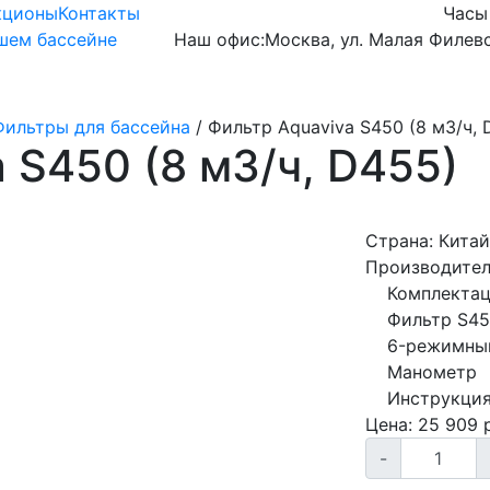
кционы
Контакты
Часы
ашем бассейне
Наш офис:
Москва, ул. Малая Филевс
Готовые чаши
Оборудование
Химия
Фильтры для бассейна
/
Фильтр Aquaviva S450 (8 м3/ч, 
 S450 (8 м3/ч, D455)
Страна:
Китай
Производител
Комплектац
Фильтр S4
6-режимны
Манометр
Инструкци
Цена:
25 909
р
-