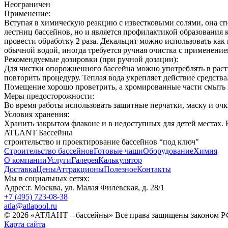
Неограничен
Применение:
Вступая в химическую реакцию с известковыми солями, она спо
лестниц бассейнов, но и является профилактикой образования 
провести обработку 2 раза. Декальцит можно использовать как 
обычной водой, иногда требуется ручная очистка с применение
Рекомендуемые дозировки (при ручной дозации):
Для чистки опорожненного бассейна можно употреблять в раств
повторить процедуру. Теплая вода укрепляет действие средства
Помещение хорошо проветрить, а хромированные части смыть в
Меры предосторожности:
Во время работы использовать защитные перчатки, маску и очк
Условия хранения:
Хранить закрытом флаконе и в недоступных для детей местах. Б
ATLANT Бассейны
строительство и проектирование бассейнов “под ключ"
Строительство бассейнов
Готовые чаши
Оборудование
Химия
О компании
Услуги
Галерея
Калькулятор
Доставка
Цены
Аттракционы
Полезное
Контакты
Мы в социальных сетях:
Адрес:
г. Москва, ул. Малая Филевская, д. 28/1
+7 (495) 723-08-38
atla@atlapool.ru
© 2026 «АТЛАНТ – бассейны» Все права защищены законом Р
Карта сайта