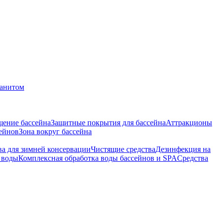
ранитом
ение бассейна
Защитные покрытия для бассейна
Аттракционы
сейнов
Зона вокруг бассейна
ва для зимней консервации
Чистящие средства
Дезинфекция на
 воды
Комплексная обработка воды бассейнов и SPA
Средства