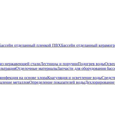
Бассейн отделанный пленкой ПВХ
Бассейн отделанный керамог
 из нержавеющей стали
Лестницы и поручни
Подогрев воды
Освещ
льтрация
Отделочные материалы
Запчасти для оборудования бас
зинфекция на основе хлора
Коагуляция и осветление воды
Средст
даление металлов
Определение показателей воды
Дехлорирование