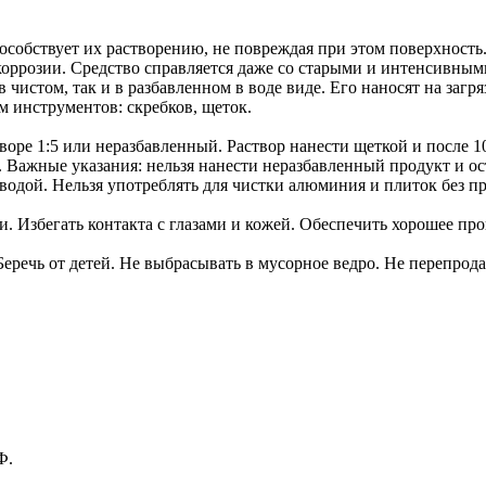
собствует их растворению, не повреждая при этом поверхность. Д
коррозии. Средство справляется даже со старыми и интенсивным
в чистом, так и в разбавленном в воде виде. Его наносят на заг
м инструментов: скребков, щеток.
оре 1:5 или неразбавленный. Раствор нанести щеткой и после 1
. Важные указания: нельзя нанести неразбавленный продукт и ос
одой. Нельзя употреблять для чистки алюминия и плиток без пр
и. Избегать контакта с глазами и кожей. Обеспечить хорошее пр
еречь от детей. Не выбрасывать в мусорное ведро. Не перепродав
Ф.