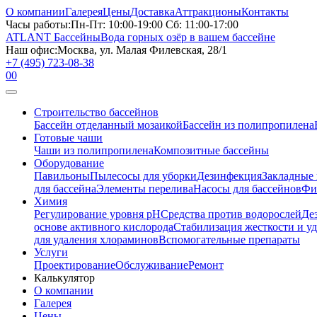
О компании
Галерея
Цены
Доставка
Аттракционы
Контакты
Часы работы:
Пн-Пт: 10:00-19:00 Сб: 11:00-17:00
ATLANT Бассейны
Вода горных озёр в вашем бассейне
Наш офис:
Москва, ул. Малая Филевская, 28/1
+7 (495) 723-08-38
0
0
Строительство бассейнов
Бассейн отделанный мозаикой
Бассейн из полипропилена
Готовые чаши
Чаши из полипропилена
Композитные бассейны
Оборудование
Павильоны
Пылесосы для уборки
Дезинфекция
Закладные
для бассейна
Элементы перелива
Насосы для бассейнов
Фи
Химия
Регулирование уровня рН
Средства против водорослей
Де
основе активного кислорода
Стабилизация жесткости и у
для удаления хлораминов
Вспомогательные препараты
Услуги
Проектирование
Обслуживание
Ремонт
Калькулятор
О компании
Галерея
Цены